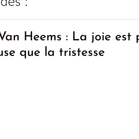
des :
Van Heems : La joie est 
se que la tristesse