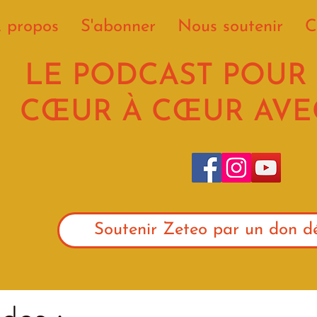
 propos
S'abonner
Nous soutenir
C
LE PODCAST POUR
CŒUR À CŒUR AVEC
Soutenir Zeteo par un don dé