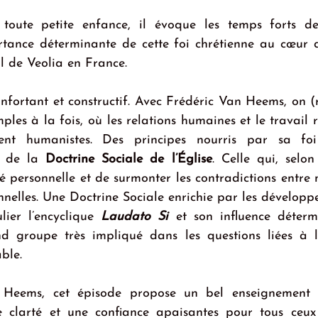
toute petite enfance, il évoque les temps forts de
portance déterminante de cette foi chrétienne au cœur d
l de Veolia en France.
fortant et constructif. Avec Frédéric Van Heems, on (r
mples à la fois, où les relations humaines et le travail 
ent humanistes. Des principes nourris par sa foi 
t de la 
Doctrine Sociale de l’Église
. Celle qui, selon
é personnelle et de surmonter les contradictions entre n
onnelles. Une Doctrine Sociale enrichie par les dévelop
lier l’encyclique 
Laudato Si
 et son influence déterm
d groupe très impliqué dans les questions liées à l’
ble.
 Heems, cet épisode propose un bel enseignement d
e clarté et une confiance apaisantes pour tous ceux