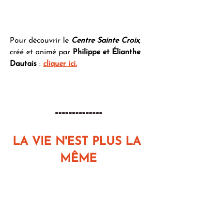
P
our découvrir le 
Centre Sainte Croix
, 
créé et animé par 
Philippe et Élianthe 
Dautais
 : 
cliquer ici.
--------------
LA VIE N'EST PLUS LA 
MÊME