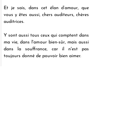
Et je sais, dans cet élan d’amour, que 
vous y êtes aussi, chers auditeurs, chères 
auditrices. 
Y sont aussi tous ceux qui comptent dans 
ma vie, dans l'amour bien-sûr, mais aussi 
dans la souffrance, car il n'est pas 
toujours donné de pouvoir bien aimer.
J’ai l’impression que tout cela a 
commencé pour moi au moment où, un 
peu en anticipation, je vivais la Pentecôte 
chez le père 
Philippe Dautais
. C’était au 
tout début du mois de mai, au 
Centre 
Sainte-Croix
, où j’étais venu enregistrer 
l’épisode d’aujourd’hui et celui qui 
viendra demain.