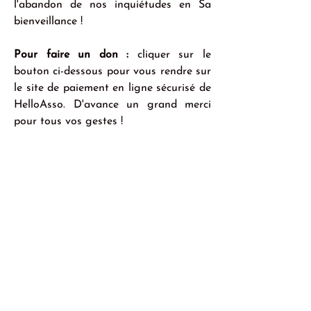
l'abandon de nos inquiétudes en Sa 
bienveillance !
Pour faire un don : 
cliquer sur le 
bouton ci-dessous pour vous rendre sur 
le site de paiement en ligne sécurisé de 
HelloAsso. D'avance un grand merci 
pour tous vos gestes !
Ceux qui préfèrent payer par chèque le 
peuvent en l’adressant à 
Zeteo
, 116 
boulevard Suchet – 75016 Paris.
--------------