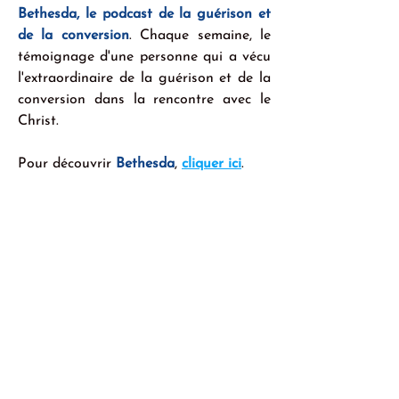
Bethesda, le podcast de la guérison et 
de la conversion
. Chaque semaine, le 
témoignage d'une personne qui a vécu 
l'extraordinaire de la guérison et de la 
conversion dans la rencontre avec le 
Christ.
Pour découvrir 
Bethesda
, 
cliquer ici
.
Avec le témoignage cette semaine de
Loan 
qui raconte un parcours 
personnel qui, par sa singularité, rejoint 
ceux qui, dans leur propre chair, sont 
confrontés à la question de leur propre 
identité sexuelle.
Garçon à la naissance, 
Loan
 a 
découvert lentement sa différence, celle 
qui l’a amené à bouleverser sa vie et sa 