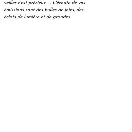
veiller c'est précieux. . . L'écoute de vos 
émissions sont des bulles de joies, des 
éclats de lumière et de grandes 
respirations et inspirations d'amour. 
Merci infiniment.»
Valérie
 : 
« Merci infiniment Zeteo pour 
la richesse infinie de ce lieu de 
rencontres »
Coco
 : 
« Quelle belle manière de toucher 
les cœurs vous avez trouvé 🙏. Merci du 
fond du Cœur »
Priscille
 :
 « S’abandonner à la source, 
être au centre sans cesse… au centre de 
notre cœur il y a là pour moi l’éternité, 
qui ne peut vaciller…. merci Zeteo »