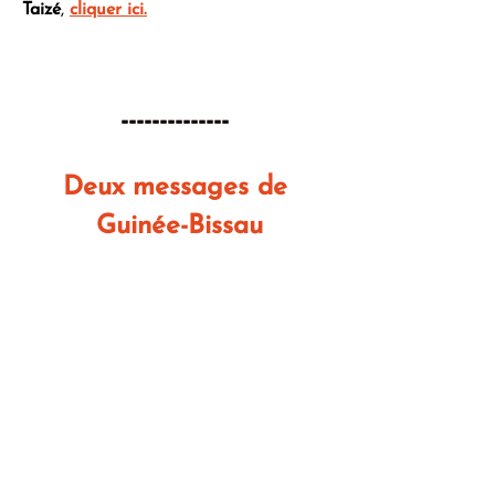
Taizé
, 
cliquer ici.
-------------- 
Deux messages de 
Guinée-Bissau