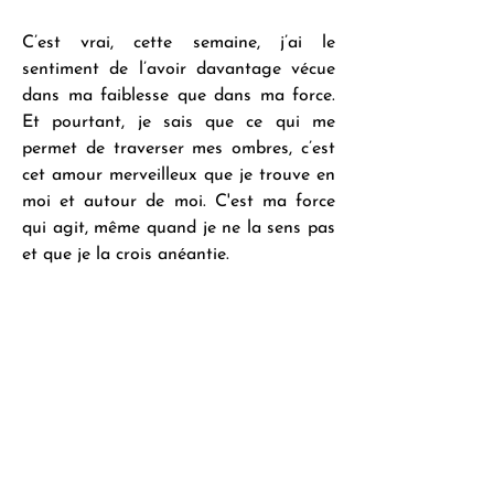
C’est vrai, cette semaine, j’ai le 
sentiment de l’avoir davantage vécue 
dans ma faiblesse que dans ma force. 
Et pourtant, je sais que ce qui me 
permet de traverser mes ombres, c’est 
cet amour merveilleux que je trouve en 
moi et autour de moi. C'est ma force 
qui agit, même quand je ne la sens pas 
et que je la crois anéantie.
C’est la force de cette amie, que je 
bénis de tout mon cœur. C’est la force 
de ce podcast, sur lequel je m’étonne 
souvent de m’appuyer. C’est la force de 
cet amour immense qui circule dans 
l’énergie, l’air et la lumière, dans nos 
paroles, nos gestes, à travers nos corps 
et par nos corps. Cet amour qui nous 