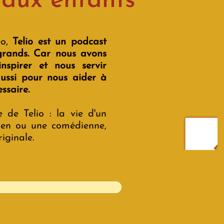
e aux enfants
eo,
Telio est un podcast
s grands. Car nous avons
spirer et nous servir
ussi pour nous aider à
ssaire.
 de Telio : la vie d'un
ien ou une comédienne,
iginale.