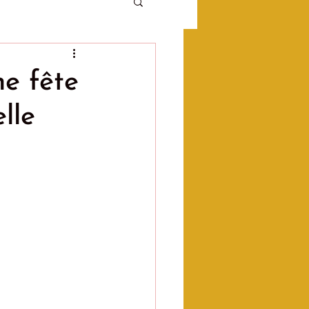
ne fête
elle