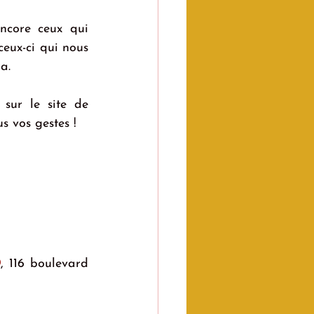
core ceux qui 
eux-ci qui nous 
a.
sur le site de 
s vos gestes !
O
, 116 boulevard 