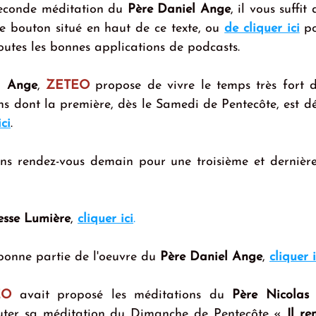
seconde méditation du 
Père Daniel Ange
, il vous suffit 
e bouton situé en haut de ce texte, ou 
de cliquer ici
 po
outes les bonnes applications de podcasts.
l Ange
, 
ZETEO
 propose de vivre le temps très fort d
ns dont la première, dès le Samedi de Pentecôte, est dé
ci
.
s rendez-vous demain pour une troisième et dernière
esse Lumière
, 
cliquer ici
.
bonne partie de l'oeuvre du 
Père Daniel Ange
, 
cliquer i
EO
 avait proposé les méditations du 
Père Nicolas 
outer sa méditation du Dimanche de Pentecôte « 
Il re