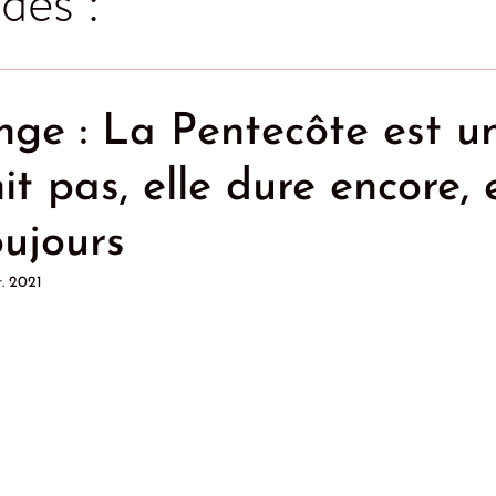
des :
nge : La Pentecôte est u
nit pas, elle dure encore, 
oujours
t. 2021