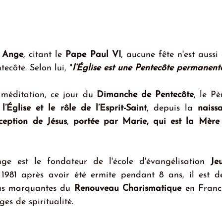
l Ange
, citant le 
Pape Paul VI
, aucune fête n'est aussi 
ecôte. Selon lui, "
l’Église est une Pentecôte permanente 
méditation, ce jour du 
Dimanche de Pentecôte
, le P
l’Église et le rôle de l’Esprit-Saint
, depuis la 
naiss
ception de Jésus
, 
portée par Marie, qui est la Mère d
e est le fondateur de l'école d'évangélisation 
Je
981 après avoir été ermite pendant 8 ans, il est de
lus marquantes du 
Renouveau Charismatique
 en France.
es de spiritualité.