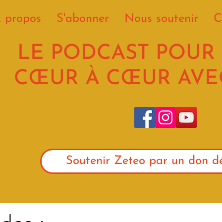
 propos
S'abonner
Nous soutenir
C
LE PODCAST POUR
CŒUR À CŒUR AVEC
Soutenir Zeteo par un don dé