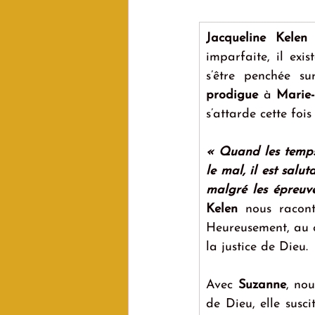
Jacqueline Kelen
 
imparfaite, il exi
s’être penchée s
prodigue
 à 
Marie
s’attarde cette foi
« Quand les temps 
le mal, il est salu
malgré les épreuve
Kelen
 nous racont
Heureusement, au 
la justice de Dieu.
Avec 
Suzanne
, nou
de Dieu, elle susc