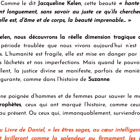
. Comme le dit 
Jacqueline Kelen
, cette beauté 
« hante 
t longuement, sans savoir au juste ce qu’ils cherchent
le est, d’âme et de corps, la beauté imprenable... »
elen, nous découvrons la réelle dimension tragique d
 période troublée que nous vivons aujourd’hui n’est 
. L’humanité est fragile, elle est mise en danger par n
os lâchetés et nos imperfections. Mais quand le pouvoir
ent, la justice divine se manifeste, parfois de manièr
lgurante, comme dans l’histoire de 
Suzanne
.
 d’une poignée d’hommes et de femmes pour sauver le mon
rophètes
, ceux qui ont marqué l’histoire, comme ceux
 au présent. Ou ceux qui, immanquablement, surviendr
 Livre de Daniel, « les êtres sages, au cœur intelligent,
t brilleront comme la splendeur au firmament, les â