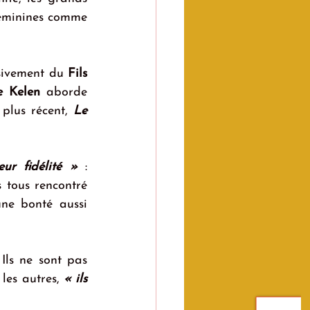
héros de la littérature et des mythes, ainsi que quelques grandes figures féminines comme 
sivement du 
Fils 
e Kelen
 aborde 
 plus récent, 
Le 
ur fidélité »
 : 
tous rencontré 
une bonté aussi 
ls ne sont pas 
les autres, 
« ils 