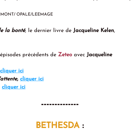
GEMONT/ OPALE/LEEMAGE
e la bonté
, le dernier livre de 
Jacqueline Kelen
, 
 épisodes précédents de 
Zeteo
 avec 
Jacqueline 
cliquer ici
attente,
cliquer ici
, 
cliquer ici
-------------- 
BETHESDA
 : 