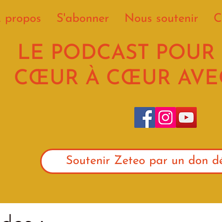
 propos
S'abonner
Nous soutenir
C
LE PODCAST POUR
CŒUR À CŒUR AVEC
Soutenir Zeteo par un don dé