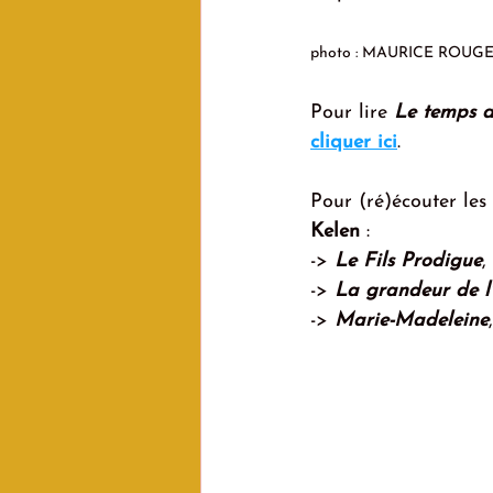
photo : MAURICE ROU
Pour lire 
Le temps d
cliquer ici
.
Pour (ré)écouter les
Kelen
 :
-> 
Le Fils Prodigue
, 
-> 
La grandeur de l'
-> 
Marie-Madeleine