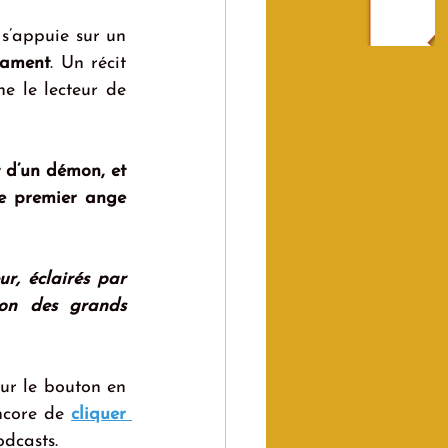
 s’appuie sur un 
tament
. Un récit 
e le lecteur de 
t d’un démon, et 
le premier ange 
, éclairés par 
on des grands 
 sur le bouton en 
ncore de 
cliquer 
odcasts.