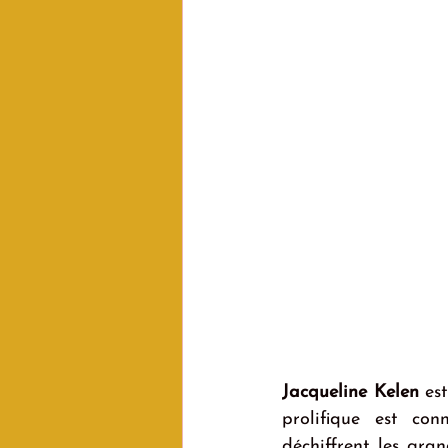
Jacqueline Kelen
 es
prolifique est con
déchiffrent les gran