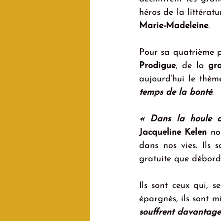
Marie-Madeleine
.
Pour sa quatrième p
Prodigue
, de la 
gra
aujourd’hui le thèm
temps de la bonté
.
« Dans la houle du
Jacqueline Kelen
 no
dans nos vies. Ils s
gratuite que déborda
Ils sont ceux qui, s
épargnés, ils sont 
souffrent davantage 