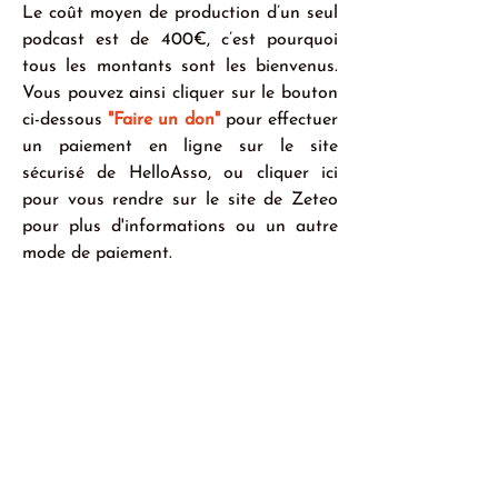
Le coût moyen de production d’un seul 
podcast est de 400€, c’est pourquoi 
tous les montants sont les bienvenus. 
Vous pouvez ainsi cliquer sur le bouton 
ci-dessous 
"Faire un don"
 pour effectuer 
un paiement en ligne sur le site 
sécurisé de HelloAsso, ou cliquer ici 
pour vous rendre sur le site de Zeteo 
pour plus d'informations ou un autre 
mode de paiement.
Si vous souhaitez contribuer à notre 
effort par chèque, cela est possible à 
partir d'un montant de 20€. Merci de 
le libeller à l'ordre de "Zeteo", et de 