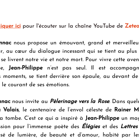
liquer ici
 pour l'écouter sur la chaîne YouTube de 
Zete
onnac 
nous propose un émouvant, grand et merveilleux
eur, au cœur du dialogue incessant qui se tient au plus
e livrent notre vie et notre mort. Pour vivre cette aven
le, 
Jean-Philippe
 n’est pas seul. Il est accompag
es moments, se tient derrière son épaule, au devant de
 le courant de ses émotions.
nnac
 nous invite au 
Pèlerinage vers la Rose
. Dans quel
u Valais
, le centenaire de l’envol céleste de 
Rainer M
a tombe. C’est ce qui a inspiré à 
Jean-Philippe
 un mag
ssion pour l’immense poète des 
Élégies
 et des 
Lettres
rsé de lumière, de beauté et d’amour, habité par les 