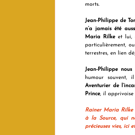
morts.
Jean-Philippe de Ton
n’a jamais été auss
Maria Rilke
 et lui
particulièrement, ou
terrestres, en lien déj
Jean-Philippe nous
Aventurier de l’inca
Prince
, il apprivois
Rainer Maria Rilke 
à la Source, qui no
précieuses vies, ici e