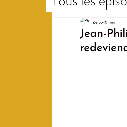
Tous les épiso
Zeteo
10 mai
Jean-Phil
redevien