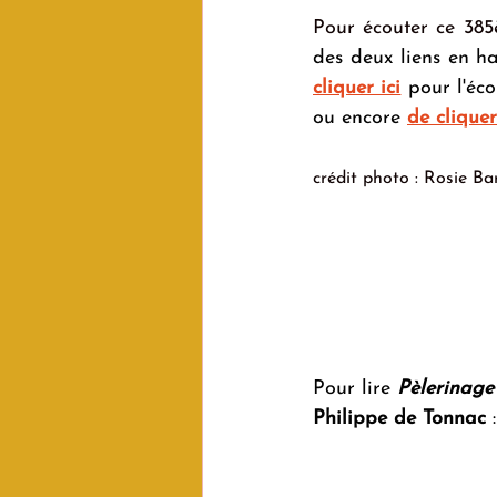
Pour écouter ce 38
des deux liens en ha
cliquer ici
 pour l'éc
ou encore 
de cliquer
crédit photo : Rosie B
P
our lire 
Pèlerinage
Philippe de Tonnac
 :