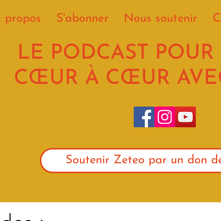
 propos
S'abonner
Nous soutenir
C
LE PODCAST POUR
CŒUR À CŒUR AVEC
Soutenir Zeteo par un don dé