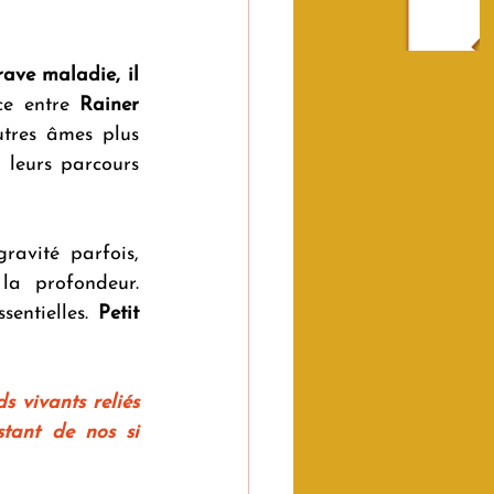
ave maladie, il 
ce entre 
Rainer 
tres âmes plus 
 leurs parcours 
ravité parfois, 
humour souvent, il est en permanence habité par la délicatesse et la profondeur. 
sentielles. 
Petit 
 vivants reliés 
tant de nos si 