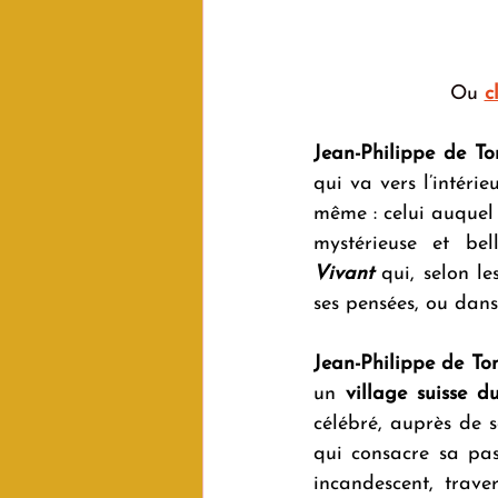
Ou 
c
Jean-Philippe de T
qui va vers l’intéri
même : celui auquel s
mystérieuse et bel
Vivant
 qui, selon l
ses pensées, ou dans
Jean-Philippe de To
un 
village suisse d
célébré, auprès de s
qui consacre sa pa
incandescent, trave