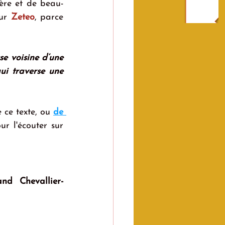
ère et de beau-
ur 
Zeteo
, parce 
e voisine d’une 
ui traverse une 
 ce texte, ou 
de 
ur l'écouter sur 
and Chevallier-