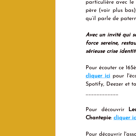
particulière avec le
père (voir plus bas
qu’il parle de pater
Avec un invité qui s
force sereine, resta
sérieuse crise ident
Pour écouter ce 165è
cliquer ici
 pour l'éc
Spotify, Deezer et t
____________
Pour découvrir 
Le
Chantepie
: 
cliquer ic
Pour découvrir l'ass