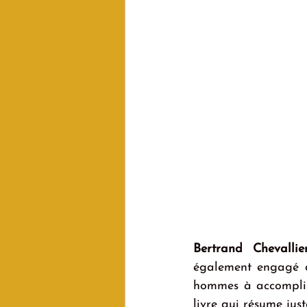
Bertrand Chevallie
également engagé d
hommes à accomplir 
livre qui résume just