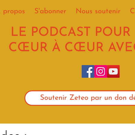
 propos
S'abonner
Nous soutenir
C
LE PODCAST POUR
CŒUR À CŒUR AVEC
Soutenir Zeteo par un don dé