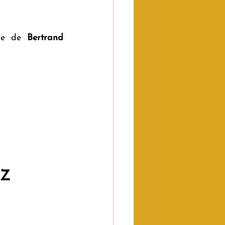
re de 
Bertrand 
CZ