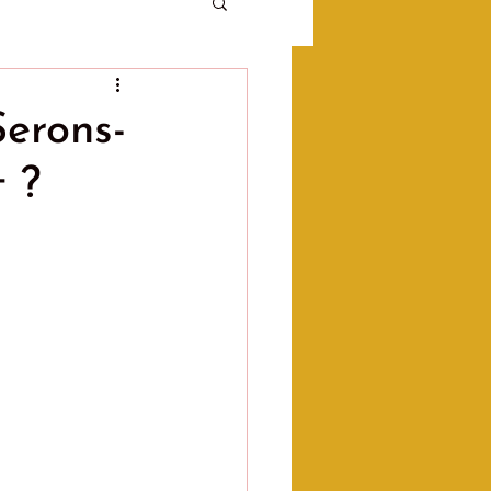
Serons-
 ?