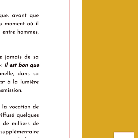
La vie était toute tracée, une belle carrière dans un groupe informatique, avant que 
u moment où il 
p entre hommes, 
 jamais de sa 
« 
il est bon que 
nelle, dans sa 
t à la lumière 
nsmission.
e la vocation de 
iffusé quelques 
de milliers de 
supplémentaire 