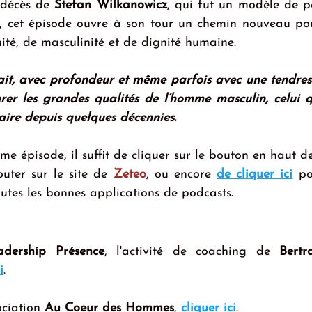
 décès de 
Stefan Wilkanowicz
, qui fut un modèle de p
), cet épisode ouvre à son tour un chemin nouveau po
nité, de masculinité et de dignité humaine.
ait, avec profondeur et même parfois avec une tendress
urer les grandes qualités de l’homme masculin, celui q
itaire depuis quelques décennies.
me épisode, il suffit de cliquer sur le bouton en haut de
outer sur le site de 
Zeteo
, ou encore 
de cliquer ici
 po
outes les bonnes applications de podcasts.
adership Présence
, l'activité de coaching de 
Bertr
i
.
ociation 
Au Coeur des Hommes
, 
cliquer ici
. 