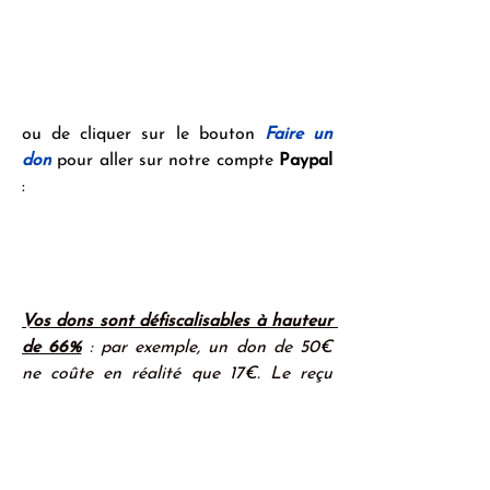
ou de cliquer sur le bouton 
Faire un 
don
 pour aller sur notre compte 
Paypal
:
Vos dons sont défiscalisables à hauteur 
de 66%
 : par exemple, un don de 50€ 
ne coûte en réalité que 17€. Le reçu 
fiscal est généré automatiquement et 
immédiatement à tous ceux qui passent 
par la plateforme de paiement sécurisé 
en ligne de HelloAsso